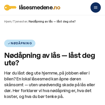
låsesmedene
.no
Hjem
/
Tjenester
/
Nødåpning av lås — låst deg ute?
NØDÅPNING
Nødåpning av lås — låst deg
ute?
Har du låst deg ute hjemme, på jobben eller i
bilen? En lokal låsesmed kan åpne døren
skånsomt — uten unødvendig skade på lås eller
dør. Her forklarer vi hva nødåpning er, hva det
koster, og hva du bør tenke på.