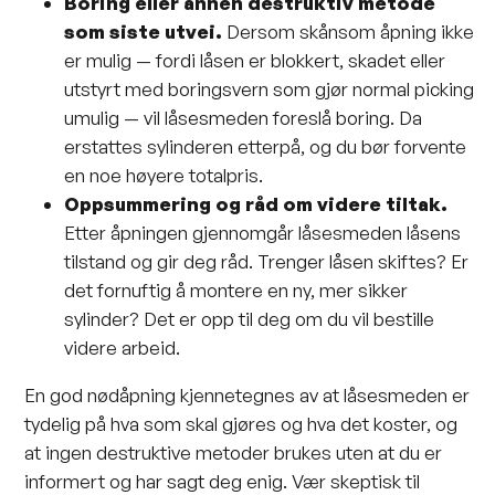
Boring eller annen destruktiv metode
som siste utvei.
Dersom skånsom åpning ikke
er mulig — fordi låsen er blokkert, skadet eller
utstyrt med boringsvern som gjør normal picking
umulig — vil låsesmeden foreslå boring. Da
erstattes sylinderen etterpå, og du bør forvente
en noe høyere totalpris.
Oppsummering og råd om videre tiltak.
Etter åpningen gjennomgår låsesmeden låsens
tilstand og gir deg råd. Trenger låsen skiftes? Er
det fornuftig å montere en ny, mer sikker
sylinder? Det er opp til deg om du vil bestille
videre arbeid.
En god nødåpning kjennetegnes av at låsesmeden er
tydelig på hva som skal gjøres og hva det koster, og
at ingen destruktive metoder brukes uten at du er
informert og har sagt deg enig. Vær skeptisk til