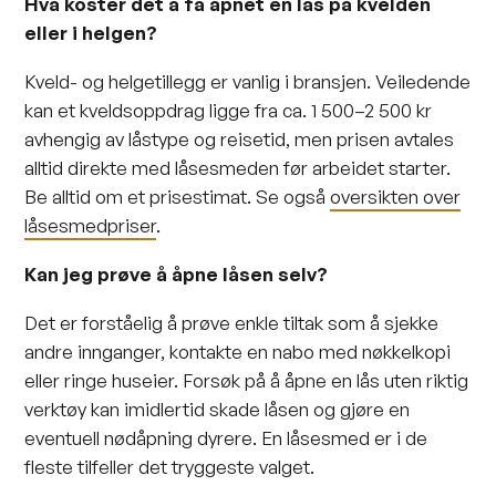
Hva koster det å få åpnet en lås på kvelden
eller i helgen?
Kveld- og helgetillegg er vanlig i bransjen. Veiledende
kan et kveldsoppdrag ligge fra ca. 1 500–2 500 kr
avhengig av låstype og reisetid, men prisen avtales
alltid direkte med låsesmeden før arbeidet starter.
Be alltid om et prisestimat. Se også
oversikten over
låsesmedpriser
.
Kan jeg prøve å åpne låsen selv?
Det er forståelig å prøve enkle tiltak som å sjekke
andre innganger, kontakte en nabo med nøkkelkopi
eller ringe huseier. Forsøk på å åpne en lås uten riktig
verktøy kan imidlertid skade låsen og gjøre en
eventuell nødåpning dyrere. En låsesmed er i de
fleste tilfeller det tryggeste valget.