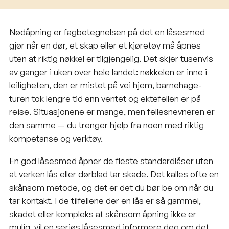
Nødåpning er fagbetegnelsen på det en låsesmed
gjør når en dør, et skap eller et kjøretøy må åpnes
uten at riktig nøkkel er tilgjengelig. Det skjer tusenvis
av ganger i uken over hele landet: nøkkelen er inne i
leiligheten, den er mistet på vei hjem, barnehage-
turen tok lengre tid enn ventet og ektefellen er på
reise. Situasjonene er mange, men fellesnevneren er
den samme — du trenger hjelp fra noen med riktig
kompetanse og verktøy.
En god låsesmed åpner de fleste standardlåser uten
at verken lås eller dørblad tar skade. Det kalles ofte en
skånsom metode, og det er det du bør be om når du
tar kontakt. I de tilfellene der en lås er så gammel,
skadet eller kompleks at skånsom åpning ikke er
mulig, vil en seriøs låsesmed informere deg om det