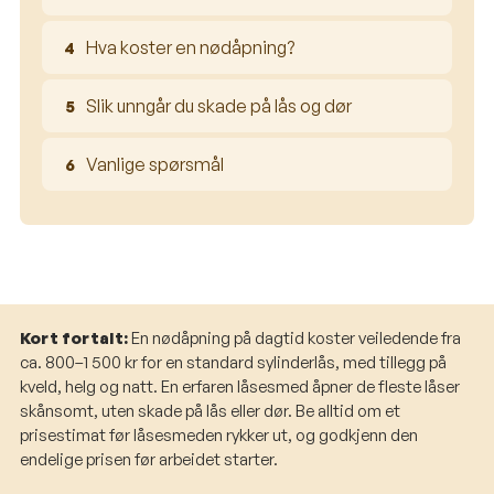
Hva koster en nødåpning?
Slik unngår du skade på lås og dør
Vanlige spørsmål
Kort fortalt:
En nødåpning på dagtid koster veiledende fra
ca. 800–1 500 kr for en standard sylinderlås, med tillegg på
kveld, helg og natt. En erfaren låsesmed åpner de fleste låser
skånsomt, uten skade på lås eller dør. Be alltid om et
prisestimat før låsesmeden rykker ut, og godkjenn den
endelige prisen før arbeidet starter.