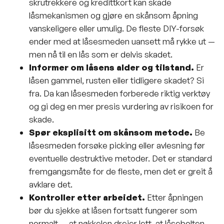
skrutrekkere og kredittkort kan skade
låsmekanismen og gjøre en skånsom åpning
vanskeligere eller umulig. De fleste DIY-forsøk
ender med at låsesmeden uansett må rykke ut —
men nå til en lås som er delvis skadet.
Informer om låsens alder og tilstand.
Er
låsen gammel, rusten eller tidligere skadet? Si
fra. Da kan låsesmeden forberede riktig verktøy
og gi deg en mer presis vurdering av risikoen for
skade.
Spør eksplisitt om skånsom metode.
Be
låsesmeden forsøke picking eller avlesning før
eventuelle destruktive metoder. Det er standard
fremgangsmåte for de fleste, men det er greit å
avklare det.
Kontroller etter arbeidet.
Etter åpningen
bør du sjekke at låsen fortsatt fungerer som
normalt — at nøkkelen dreier lett, at låsebolten