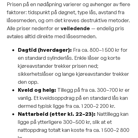
Prisen på en nødåpning varierer og avhenger av flere
faktorer: tidspunkt på døgnet, type lås, avstand fra
låsesmeden, og om det kreves destruktive metoder.
Alle priser nedenfor er
veiledende
— endelig pris
avtales alltid direkte med låsesmeden.
Dagtid (hverdager):
Fra ca. 800–1 500 kr for
en standard sylinderlås. Enkle låser og korte
kjøreavstander trekker prisen ned;
sikkerhetslåser og lange kjøreavstander trekker
den opp.
Kveld og helg:
Tillegg på fra ca. 300–700 kr er
vanlig. Et kveldsoppdrag på en standard lås kan
dermed typisk ligge fra ca. 1 200–2 200 kr.
Nattarbeid (etter kl. 22–23):
Nattillegg kan
ligge på ytterligere 300–500 kr, slik at et
nattoppdrag totalt kan koste fra ca. 1 500–2 800
kr.