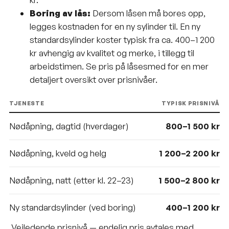
Boring av lås:
Dersom låsen må bores opp,
legges kostnaden for en ny sylinder til. En ny
standardsylinder koster typisk fra ca. 400–1 200
kr avhengig av kvalitet og merke, i tillegg til
arbeidstimen. Se
pris på låsesmed
for en mer
detaljert oversikt over prisnivåer.
TJENESTE
TYPISK PRISNIVÅ
Nødåpning, dagtid (hverdager)
800–1 500 kr
Nødåpning, kveld og helg
1 200–2 200 kr
Nødåpning, natt (etter kl. 22–23)
1 500–2 800 kr
Ny standardsylinder (ved boring)
400–1 200 kr
Veiledende prisnivå — endelig pris avtales med